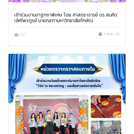
เข้าร่วมงานปาฐกถาพิเศษ โดย ศาสตราจารย์ ดร.สมคิด
เลิศไพรฑูรย์ นายกสภามหาวิทยาลัยทักษิณ
4 ต.ค. 68
191