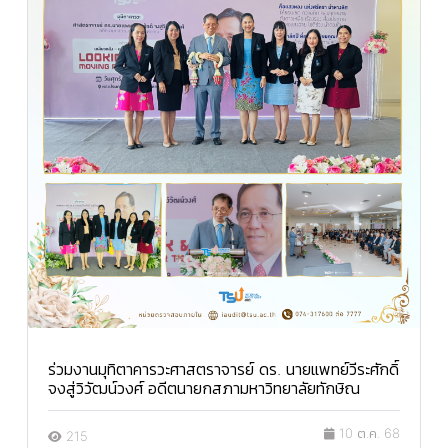
ร่วมงานมุทิตาคารวะศาสตราจารย์ ดร. นายแพทย์วีระศักดิ์
จงสู่วิวัฒน์วงศ์ อดีตนายกสภามหาวิทยาลัยทักษิณ
10 ต.ค. 68
215