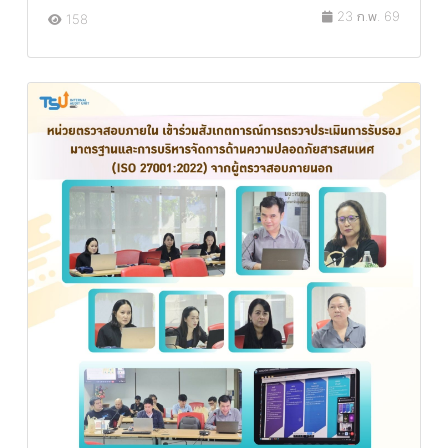
23 ก.พ. 69
158